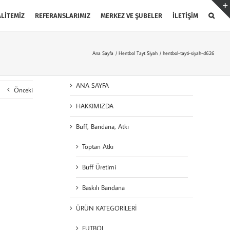
LİTEMİZ
REFERANSLARIMIZ
MERKEZ VE ŞUBELER
İLETİŞİM
Ana Sayfa
Hentbol Tayt Siyah
hentbol-tayti-siyah-d626
ANA SAYFA
Önceki
HAKKIMIZDA
Buff, Bandana, Atkı
Toptan Atkı
Buff Üretimi
Baskılı Bandana
ÜRÜN KATEGORİLERİ
FUTBOL