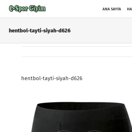
Skip
to
ANA SAYFA
HA
content
hentbol-tayti-siyah-d626
hentbol-tayti-siyah-d626