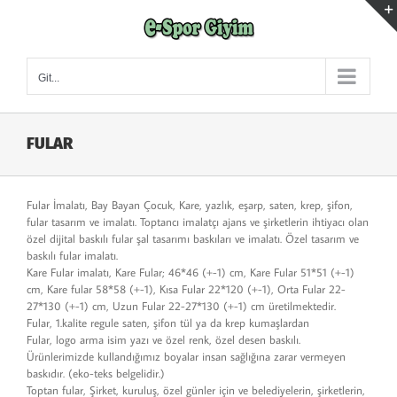
Skip
to
content
Git...
FULAR
Fular İmalatı, Bay Bayan Çocuk, Kare, yazlık, eşarp, saten, krep, şifon,
fular tasarım ve imalatı. Toptancı imalatçı ajans ve şirketlerin ihtiyacı olan
özel dijital baskılı fular şal tasarımı baskıları ve imalatı. Özel tasarım ve
baskılı fular imalatı.
Kare Fular imalatı, Kare Fular; 46*46 (+-1) cm, Kare Fular 51*51 (+-1)
cm, Kare fular 58*58 (+-1), Kısa Fular 22*120 (+-1), Orta Fular 22-
27*130 (+-1) cm, Uzun Fular 22-27*130 (+-1) cm üretilmektedir.
Fular, 1.kalite regule saten, şifon tül ya da krep kumaşlardan
Fular, logo arma isim yazı ve özel renk, özel desen baskılı.
Ürünlerimizde kullandığımız boyalar insan sağlığına zarar vermeyen
baskıdır. (eko-teks belgelidir.)
Toptan fular, Şirket, kuruluş, özel günler için ve belediyelerin, şirketlerin,