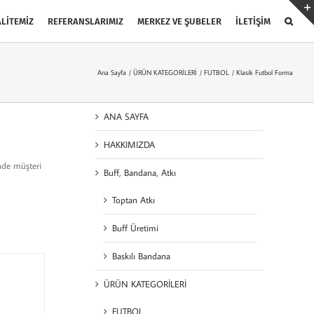
LİTEMİZ
REFERANSLARIMIZ
MERKEZ VE ŞUBELER
İLETİŞİM
Ana Sayfa
ÜRÜN KATEGORİLERİ
FUTBOL
Klasik Futbol Forma
ANA SAYFA
HAKKIMIZDA
inde müşteri
Buff, Bandana, Atkı
Toptan Atkı
Buff Üretimi
Baskılı Bandana
ÜRÜN KATEGORİLERİ
FUTBOL