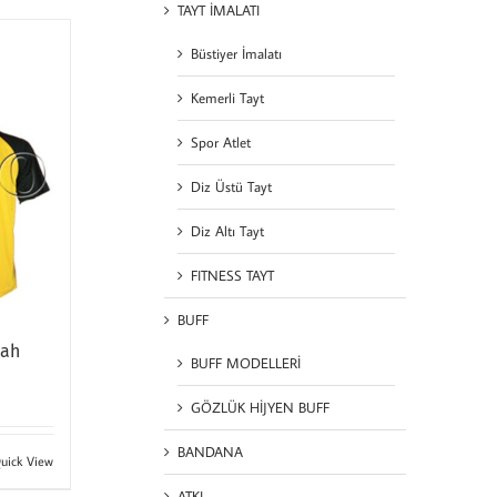
TAYT İMALATI
Büstiyer İmalatı
Kemerli Tayt
Spor Atlet
Diz Üstü Tayt
Diz Altı Tayt
FITNESS TAYT
BUFF
yah
BUFF MODELLERİ
GÖZLÜK HİJYEN BUFF
BANDANA
uick View
ATKI