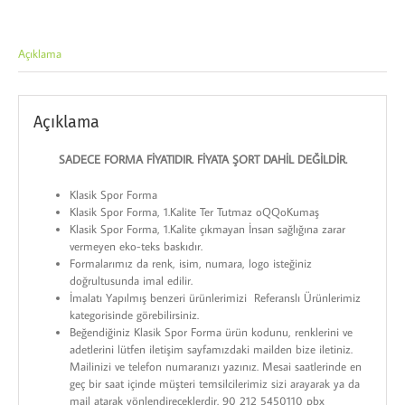
Açıklama
Açıklama
SADECE FORMA FİYATIDIR. FİYATA ŞORT DAHİL DEĞİLDİR.
Klasik Spor Forma
Klasik Spor Forma, 1.Kalite Ter Tutmaz oQQoKumaş
Klasik Spor Forma, 1.Kalite çıkmayan İnsan sağlığına zarar
vermeyen eko-teks baskıdır.
Formalarımız da renk, isim, numara, logo isteğiniz
doğrultusunda imal edilir.
İmalatı Yapılmış benzeri ürünlerimizi Referanslı Ürünlerimiz
kategorisinde görebilirsiniz.
Beğendiğiniz Klasik Spor Forma ürün kodunu, renklerini ve
adetlerini lütfen iletişim sayfamızdaki mailden bize iletiniz.
Mailinizi ve telefon numaranızı yazınız. Mesai saatlerinde en
geç bir saat içinde müşteri temsilcilerimiz sizi arayarak ya da
mail atarak yönlendireceklerdir. 90 212 5450110 pbx