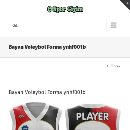
Skip
to
content
Git...
Bayan Voleybol Forma ynhf001b
Önceki
Bayan Voleybol Forma ynhf001b