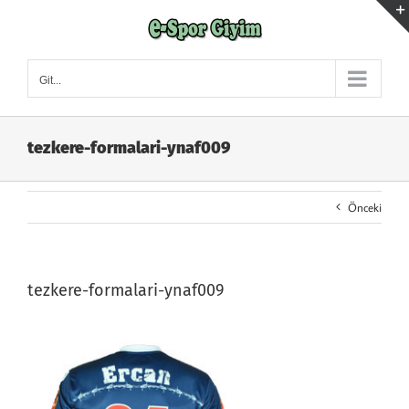
Skip
to
content
Git...
tezkere-formalari-ynaf009
Önceki
tezkere-formalari-ynaf009