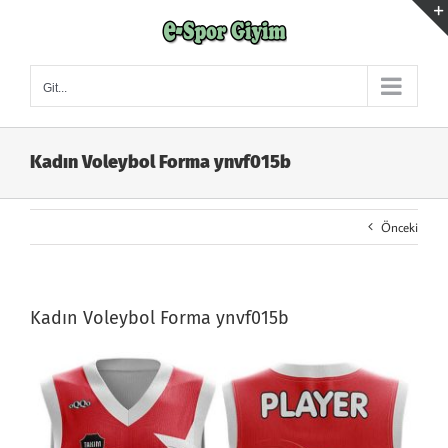
Skip
to
content
Git...
Kadın Voleybol Forma ynvf015b
Önceki
Kadın Voleybol Forma ynvf015b