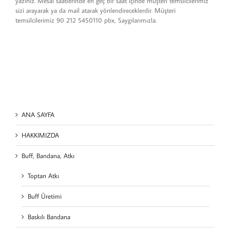
yazınız. Mesai saatlerinde en geç bir saat içinde müşteri temsilcilerimiz
sizi arayarak ya da mail atarak yönlendireceklerdir. Müşteri
temsilcilerimiz 90 212 5450110 pbx, Saygılarımızla.
ANA SAYFA
HAKKIMIZDA
Buff, Bandana, Atkı
Toptan Atkı
Buff Üretimi
Baskılı Bandana