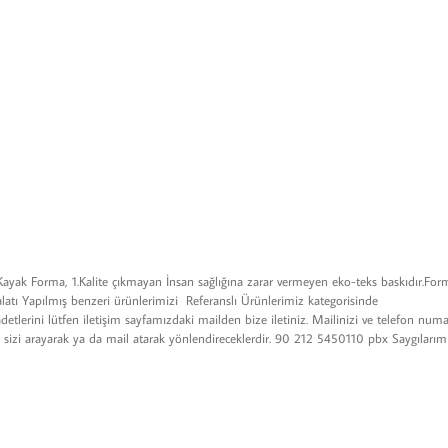
ak Forma, 1.Kalite çıkmayan İnsan sağlığına zarar vermeyen eko-teks baskıdır.For
alatı Yapılmış benzeri ürünlerimizi Referanslı Ürünlerimiz kategorisinde
tlerini lütfen iletişim sayfamızdaki mailden bize iletiniz. Mailinizi ve telefon numa
miz sizi arayarak ya da mail atarak yönlendireceklerdir. 90 212 5450110 pbx Saygılar