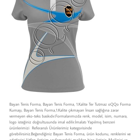
Bayan Tenis Forma, Bayan Tenis Forma, 1.Kalite Ter Tutmaz oQQo Forma
Kumaşı, Bayan Tenis Forma,1.Kalite çıkmayan İnsan sağlığına zarar
vermeyen eko-teks baskıdır.Formalarımızda renk, model, isim, numara,
logo isteğiniz doğrultusunda imal edilir.İmalatı Yapılmış benzeri
ürünlerimizi Referanslı Ürünlerimiz kategorisinde
görebilirsiniz.Beğendiğiniz Bayan Tenis Forma, ürün kodunu, renklerini ve
adetlerini lütfen iletişim sayfamızdaki mailden bize iletiniz. Mailinizi ve