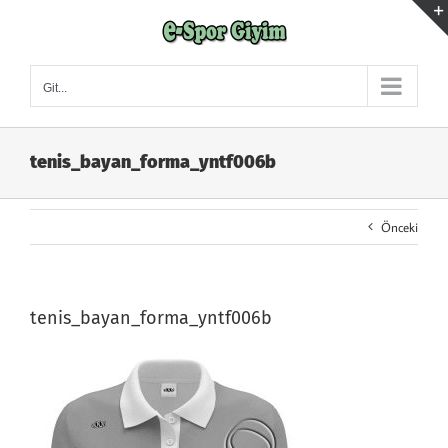
Skip
to
content
Git...
tenis_bayan_forma_yntf006b
Önceki
tenis_bayan_forma_yntf006b