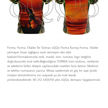
Forma, Forma, 1.Kalite Ter Tutmaz oQQo Forma Kumaş Forma, 1.Kalite
çıkmayan İnsan sağlığına zarar vermeyen eko-teks
baskıdır.Formalarımızda renk, model, isim, numara, logo isteğiniz
doğrultusunda imal edilir.Beğendiğiniz FORMA ürün kodunu, renklerini
ve adetlerini lütfen iletişim sayfamızdaki mailden bize iletiniz. Mailinizi
ve telefon numaranızı yazınız. Mesai saatlerinde en geç bir saat içinde
müşteri temsilcilerimiz sizi arayarak ya da mail atarak
yönlendireceklerdir. 90 212 5450110 pbx oQQo demspor Saygılarımızla