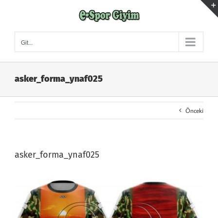
Skip
to
content
Git...
asker_forma_ynaf025
Önceki
asker_forma_ynaf025