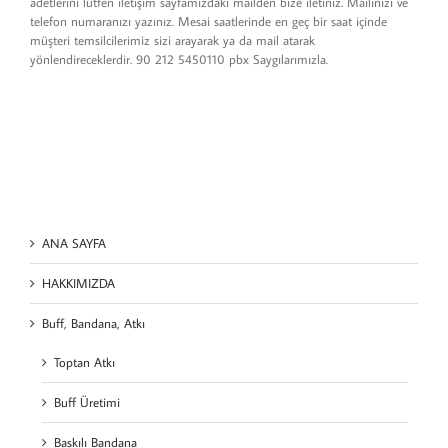
adetlerini lütfen iletişim sayfamızdaki mailden bize iletiniz. Mailinizi ve
telefon numaranızı yazınız. Mesai saatlerinde en geç bir saat içinde
müşteri temsilcilerimiz sizi arayarak ya da mail atarak
yönlendireceklerdir. 90 212 5450110 pbx Saygılarımızla.
ANA SAYFA
HAKKIMIZDA
Buff, Bandana, Atkı
Toptan Atkı
Buff Üretimi
Baskılı Bandana