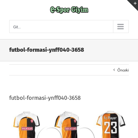
Skip
to
content
Git...
futbol-formasi-ynff040-3658
Önceki
futbol-formasi-ynff040-3658