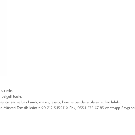
esuardır.
belgeli baskı.
ıca; saç ve baş bandı, maske, eşarp, bere ve bandana olarak kullanılabilir..
tadır. Müşteri Temsilcilerimiz 90 212 5450110 Pbx, 0554 576 67 85 whatsapp Saygılar