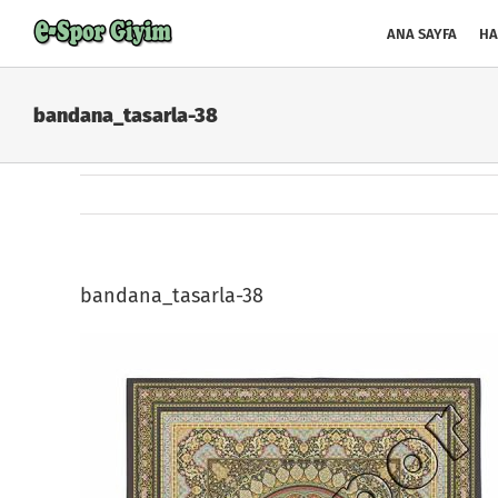
Skip
to
ANA SAYFA
HA
content
bandana_tasarla-38
bandana_tasarla-38