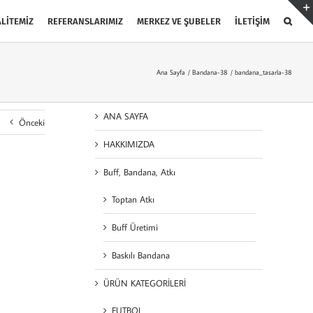
LİTEMİZ
REFERANSLARIMIZ
MERKEZ VE ŞUBELER
İLETİŞİM
Ana Sayfa
Bandana-38
bandana_tasarla-38
ANA SAYFA
Önceki
HAKKIMIZDA
Buff, Bandana, Atkı
Toptan Atkı
Buff Üretimi
Baskılı Bandana
ÜRÜN KATEGORİLERİ
FUTBOL