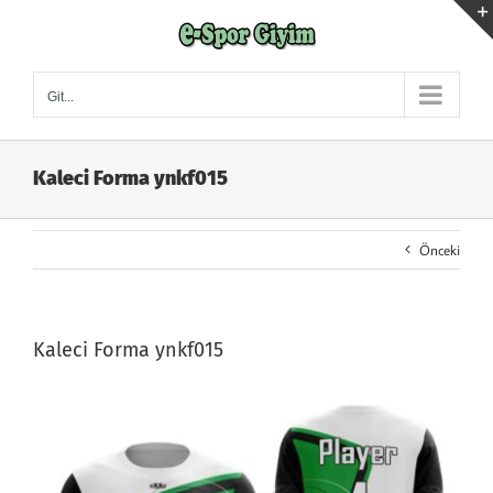
Skip
to
content
Git...
Kaleci Forma ynkf015
Önceki
Kaleci Forma ynkf015