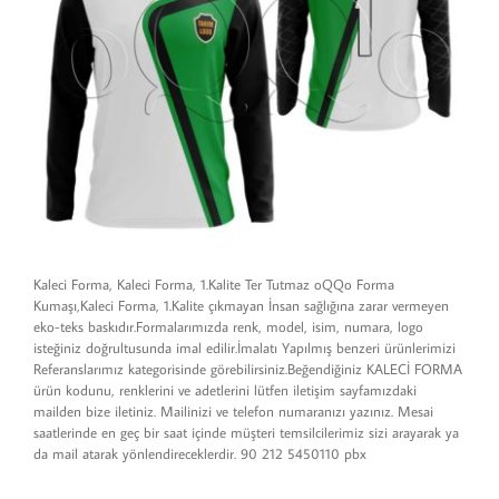
Kaleci Forma, Kaleci Forma, 1.Kalite Ter Tutmaz oQQo Forma
Kumaşı,Kaleci Forma, 1.Kalite çıkmayan İnsan sağlığına zarar vermeyen
eko-teks baskıdır.Formalarımızda renk, model, isim, numara, logo
isteğiniz doğrultusunda imal edilir.İmalatı Yapılmış benzeri ürünlerimizi
Referanslarımız kategorisinde görebilirsiniz.Beğendiğiniz KALECİ FORMA
ürün kodunu, renklerini ve adetlerini lütfen iletişim sayfamızdaki
mailden bize iletiniz. Mailinizi ve telefon numaranızı yazınız. Mesai
saatlerinde en geç bir saat içinde müşteri temsilcilerimiz sizi arayarak ya
da mail atarak yönlendireceklerdir. 90 212 5450110 pbx