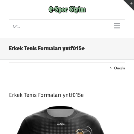
Skip
to
content
Git...
Erkek Tenis Formaları yntf015e
Önceki
Erkek Tenis Formaları yntf015e