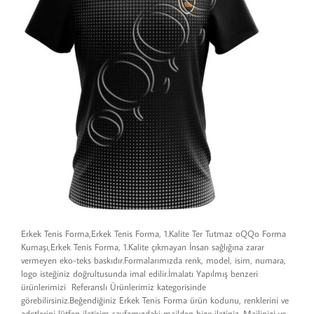
Erkek Tenis Forma,Erkek Tenis Forma, 1.Kalite Ter Tutmaz oQQo Forma
Kumaşı,Erkek Tenis Forma, 1.Kalite çıkmayan İnsan sağlığına zarar
vermeyen eko-teks baskıdır.Formalarımızda renk, model, isim, numara,
logo isteğiniz doğrultusunda imal edilir.İmalatı Yapılmış benzeri
ürünlerimizi Referanslı Ürünlerimiz kategorisinde
görebilirsiniz.Beğendiğiniz Erkek Tenis Forma ürün kodunu, renklerini ve
adetlerini lütfen iletişim sayfamızdaki mailden bize iletiniz. Mailinizi ve