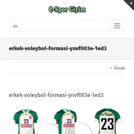
Skip
to
content
Git...
erkek-voleybol-formasi-ynvf003e-1ed3
Önceki
erkek-voleybol-formasi-ynvf003e-1ed3