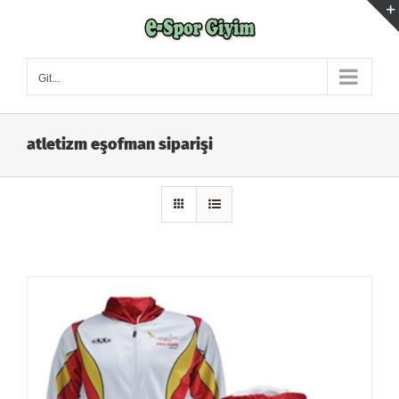
Skip
to
content
Git...
atletizm eşofman siparişi