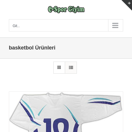
Skip
to
content
Git...
basketbol Ürünleri