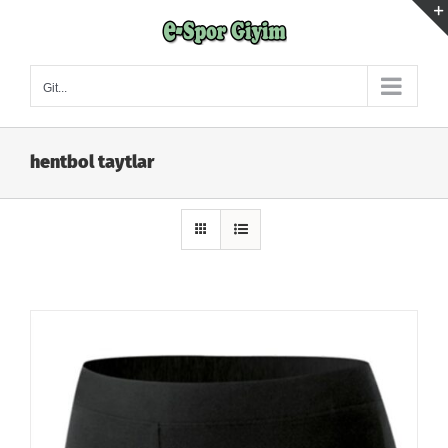
Skip
to
content
Git...
hentbol taytlar