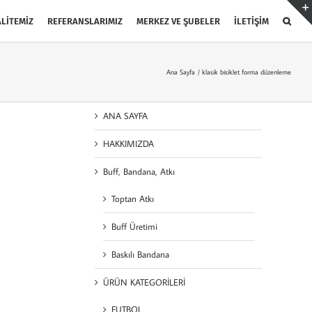
LİTEMİZ
REFERANSLARIMIZ
MERKEZ VE ŞUBELER
İLETİŞİM
Ana Sayfa
klasik bisiklet forma düzenleme
ANA SAYFA
HAKKIMIZDA
Buff, Bandana, Atkı
Toptan Atkı
Buff Üretimi
Baskılı Bandana
ÜRÜN KATEGORİLERİ
FUTBOL