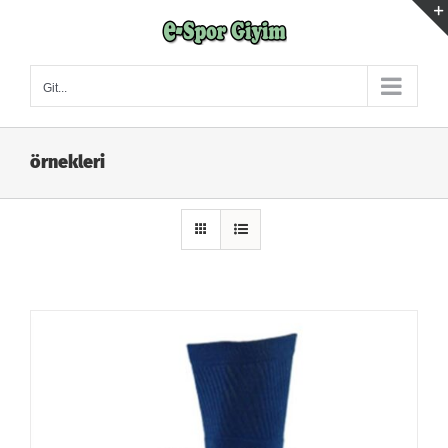
Skip
to
content
Git...
örnekleri