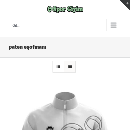
Skip
to
content
Git...
paten eşofmanı