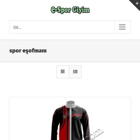
Skip
to
content
Git...
spor eşofmanı