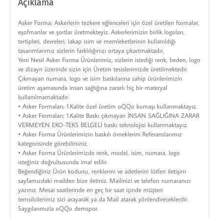
Açıklama
Asker Forma; Askerlerin tezkere eğlenceleri için özel üretilen formalar,
eşofmanlar ve şortlar üretmekteyiz. Askerlerimizin birlik logoları,
tertipleri, devreleri, lakap isim ve memleketlerinin kullanıldığı
tasarımlarımız sizlerin farklılığınızı ortaya çıkartmaktadır,
Yeni Nesil Asker Forma Ürünlerimiz, sizlerin istediği renk, beden, logo
ve dizayn üzerinde sizin için Üretim tesislerimizde üretilmektedir.
Çıkmayan numara, logo ve isim baskılarına sahip ürünlerimizin
üretim aşamasında insan sağlığına zararlı hiç bir materyal
kullanılmamaktadır.
• Asker Formaları; 1.Kalite özel üretim oQQo kumaşı kullanmaktayız.
• Asker Formaları; 1.Kalite Baskı çıkmayan İNSAN SAĞLIĞINA ZARAR
VERMEYEN EKO-TEKS BELGELİ baskı teknolojisi kullanmaktayız.
• Asker Forma Ürünlerimizin baskılı örneklerini Referanslarımız
kategorisinde görebilirsiniz.
• Asker Forma Ürünlerimizde renk, model, isim, numara, logo
isteğiniz doğrultusunda imal edilir.
Beğendiğiniz Ürün kodunu, renklerini ve adetlerini lütfen iletişim
sayfamızdaki mailden bize iletiniz. Mailinizi ve telefon numaranızı
yazınız. Mesai saatlerinde en geç bir saat içinde müşteri
temsilcilerimiz sizi arayarak ya da Mail atarak yönlendireceklerdir.
Saygılarımızla oQQo demspor.