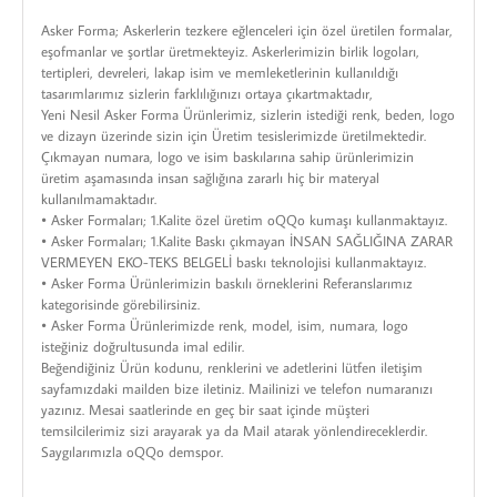
Asker Forma; Askerlerin tezkere eğlenceleri için özel üretilen formalar,
eşofmanlar ve şortlar üretmekteyiz. Askerlerimizin birlik logoları,
tertipleri, devreleri, lakap isim ve memleketlerinin kullanıldığı
tasarımlarımız sizlerin farklılığınızı ortaya çıkartmaktadır,
Yeni Nesil Asker Forma Ürünlerimiz, sizlerin istediği renk, beden, logo
ve dizayn üzerinde sizin için Üretim tesislerimizde üretilmektedir.
Çıkmayan numara, logo ve isim baskılarına sahip ürünlerimizin
üretim aşamasında insan sağlığına zararlı hiç bir materyal
kullanılmamaktadır.
• Asker Formaları; 1.Kalite özel üretim oQQo kumaşı kullanmaktayız.
• Asker Formaları; 1.Kalite Baskı çıkmayan İNSAN SAĞLIĞINA ZARAR
VERMEYEN EKO-TEKS BELGELİ baskı teknolojisi kullanmaktayız.
• Asker Forma Ürünlerimizin baskılı örneklerini Referanslarımız
kategorisinde görebilirsiniz.
• Asker Forma Ürünlerimizde renk, model, isim, numara, logo
isteğiniz doğrultusunda imal edilir.
Beğendiğiniz Ürün kodunu, renklerini ve adetlerini lütfen iletişim
sayfamızdaki mailden bize iletiniz. Mailinizi ve telefon numaranızı
yazınız. Mesai saatlerinde en geç bir saat içinde müşteri
temsilcilerimiz sizi arayarak ya da Mail atarak yönlendireceklerdir.
Saygılarımızla oQQo demspor.