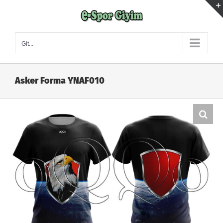
Skip
to
content
Git...
Asker Forma YNAF010