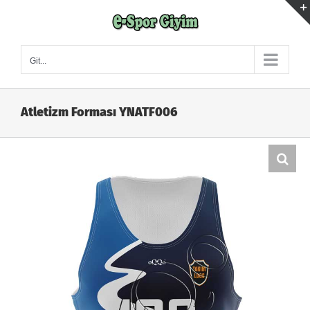
Skip
to
content
Git...
Atletizm Forması YNATF006