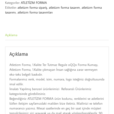
Kategoriler:
ATLETİZM FORMA
Etiketler:
atletizm forma sipariş
,
atletizm forma tasarım
,
atletizm forma
tasarımı
,
atletizm forma tasarımları
Açıklama
Açıklama
Atletizm Forma, 1.Kalite Ter Tutmaz Regule oQQo Forma Kumaşı,
Atletizm Forma, 1.Kalite çıkmayan İnsan sağlığına zarar vermeyen
eko-teks belgeli baskıdır.
Formalarımız renk, model, isim, numara, logo isteğiniz doğrultusunda
imal edilir.
İmalatı Yapılmış benzeri ürünlerimizi Referanslı Ürünlerimiz
kategorisinde görebilirsiniz.
Beğendiğiniz ATLETİZM FORMA ürün kodunu, renklerini ve adetlerini
lütfen iletişim sayfamızdaki mailden bize iletiniz. Mailinizi ve telefon
numaranızı yazınız. Mesai saatlerinde en geç bir saat içinde müşteri
temsilcilerimiz sizi arayarak ya da mail atarak yönlendireceklerdir. 90