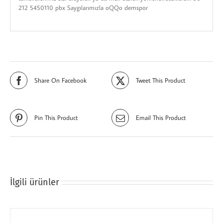
212 5450110 pbx Saygılarımızla oQQo demspor
Share On Facebook
Tweet This Product
Pin This Product
Email This Product
İlgili ürünler