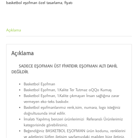
basketbol eşofman özel tasarlama
,
fiyatı
Açıklama
Açıklama
SADECE EŞOFMAN ÜST FİYATIDIR. EŞOFMAN ALTI DAHİL
DEĞİLDİR.
Basketbol Eşofman
Basketbol Eşofman, 1.Kalite Ter Tutmaz oQQo Kumaş
Basketbol Eşofman, 1.Kalite çıkmayan İnsan sağlığına zarar
vermeyen eko-teks baskıdır.
Basketbol eşofmanlarımız renk,isim, numara, logo isteğiniz
doğrultusunda imal edilir.
İmalatı Yapılmış benzeri ürünlerimizi Referanslı Ürünlerimiz
kategorisinde görebilirsiniz.
Beğendiğiniz BASKETBOL EŞOFMAN ürün kodunu, renklerini
ve adetlerini lütfen iletişim sayfamızdaki mailden bize iletiniz.