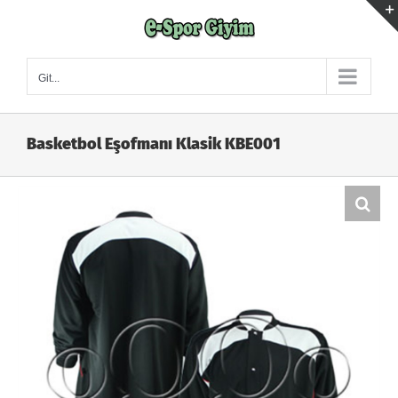
Skip
to
content
Git...
Basketbol Eşofmanı Klasik KBE001