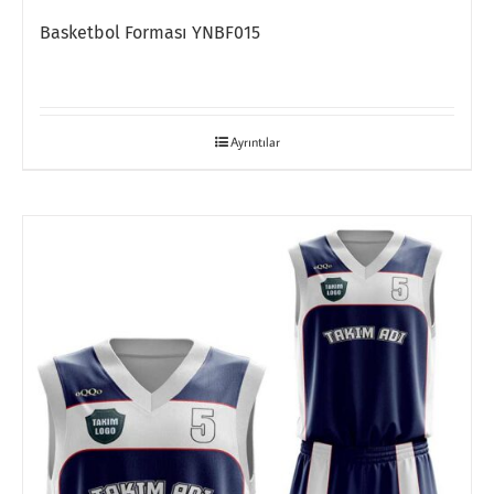
Basketbol Forması YNBF015
Ayrıntılar