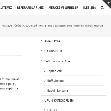
LİTEMİZ
REFERANSLARIMIZ
MERKEZ VE ŞUBELER
İLETİŞİM
Ana Sayfa
ÜRÜN KATEGORİLERİ
BASKETBOL
Basketbol Forma
Basketbol Forması YNBF018
ANA SAYFA
HAKKIMIZDA
Buff, Bandana, Atkı
Toptan Atkı
l forma imalatı
,
Buff Üretimi
rma siparişi
,
orma yaptırma
,
Baskılı Bandana
ÜRÜN KATEGORİLERİ
FUTBOL