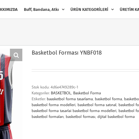
KKIMIZDA
Buff, Bandana, Atkı
ÜRÜN KATEGORİLERİ
ÜRETİM KA
Basketbol Forması YNBF018
Stok kodu:
4d6e4749289c-1
Kategoriler:
BASKETBOL
,
Basketbol Forma
Etiketler:
baasketbol forma tasarlama
,
basketbol forma
,
basketbo
basketbol forma modelleri
,
basketbol forma satınal
,
basketbol fo
basketbol forma tasarlai basketbol forma modelleri
,
basketbol f
basketbol formaları
,
basketbol forması
,
dijital basketbol forma