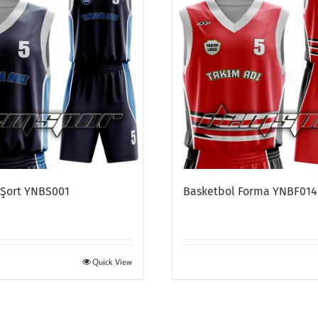
 Şort YNBS001
Basketbol Forma YNBF014
Quick View