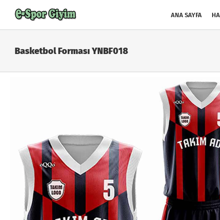
Skip
to
ANA SAYFA
HA
content
Basketbol Forması YNBF018