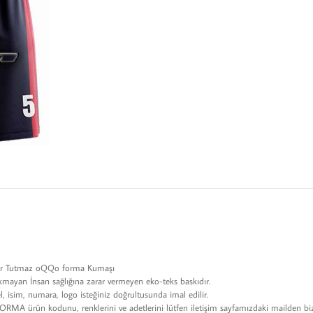
 Ter Tutmaz oQQo forma Kumaşı
ıkmayan İnsan sağlığına zarar vermeyen eko-teks baskıdır.
 isim, numara, logo isteğiniz doğrultusunda imal edilir.
MA ürün kodunu, renklerini ve adetlerini lütfen iletişim sayfamızdaki mailden bi