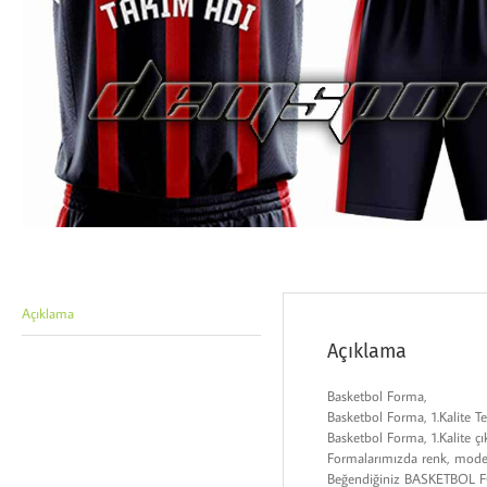
Açıklama
Açıklama
Basketbol Forma,
Basketbol Forma, 1.Kalite
Basketbol Forma, 1.Kalite ç
Formalarımızda renk, model,
Beğendiğiniz BASKETBOL FOR