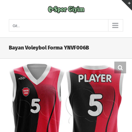
Skip
to
content
Git...
Bayan Voleybol Forma YNVF006B