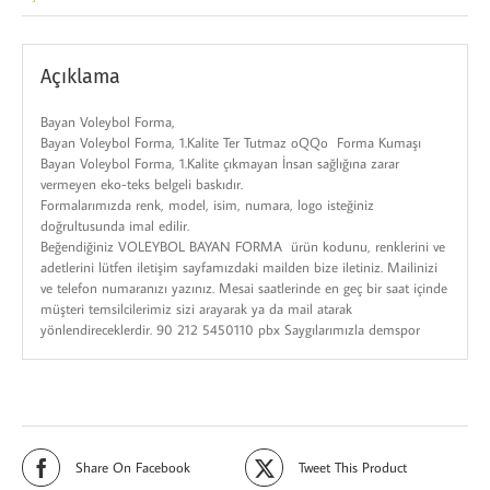
Açıklama
Bayan Voleybol Forma,
Bayan Voleybol Forma, 1.Kalite Ter Tutmaz oQQo Forma Kumaşı
Bayan Voleybol Forma, 1.Kalite çıkmayan İnsan sağlığına zarar
vermeyen eko-teks belgeli baskıdır.
Formalarımızda renk, model, isim, numara, logo isteğiniz
doğrultusunda imal edilir.
Beğendiğiniz VOLEYBOL BAYAN FORMA ürün kodunu, renklerini ve
adetlerini lütfen iletişim sayfamızdaki mailden bize iletiniz. Mailinizi
ve telefon numaranızı yazınız. Mesai saatlerinde en geç bir saat içinde
müşteri temsilcilerimiz sizi arayarak ya da mail atarak
yönlendireceklerdir. 90 212 5450110 pbx Saygılarımızla demspor
Share On Facebook
Tweet This Product