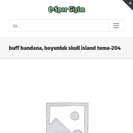
Skip
to
content
Git...
buff bandana, boyunluk skull island tema-204