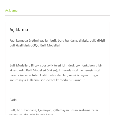
Açıklama
Açıklama
Fabrikamızda üretimi yapılan buff, boru bandana, dikişsiz buff, dikişli
buff özellikleri: oQQo
Buff Modelleri
Buff Modelleri, Birçok spor aktiviteleri için ideal, çok fonksiyonlu bir
aksesuardır. Buff Modelleri Sizi soğuk havada sıcak ve nemsiz sıcak
havada ise serin tutar. Hafif, nefes alabilen, nemi önleyen, rüzgar
korumasıyla kullanımı son derece konforlu bir üründür.
Baskı
Buff, boru bandana
,
Çıkmayan, çatlamayan, insan sağlığına zarar
vermeyen eko-teks belgeli baskı.