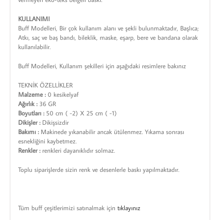
KULLANIMI
Buff Modelleri, Bir çok kullanım alanı ve şekli bulunmaktadır, Başlıca;
Atkı, saç ve baş bandı, bileklik, maske, eşarp, bere ve bandana olarak
kullanılabilir.
Buff Modelleri, Kullanım şekilleri için aşağıdaki resimlere bakınız
TEKNİK ÖZELLİKLER
Malzeme :
0 kesikelyaf
Ağırlık :
36 GR
Boyutları :
50 cm ( -2) X 25 cm ( -1)
Dikişler :
Dikişsizdir
Bakımı :
Makinede yıkanabilir ancak ütülenmez. Yıkama sonrası
esnekliğini kaybetmez.
Renkler :
renkleri dayanıklıdır solmaz.
Toplu siparişlerde sizin renk ve desenlerle baskı yapılmaktadır.
Tüm buff çeşitlerimizi satınalmak için
tıklayınız