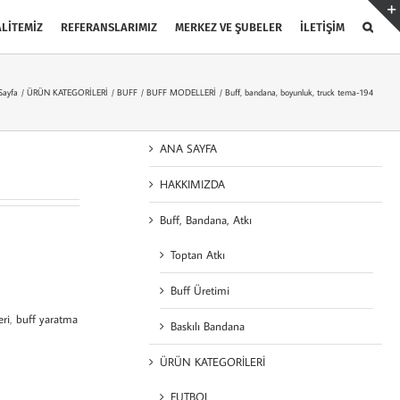
LİTEMİZ
REFERANSLARIMIZ
MERKEZ VE ŞUBELER
İLETİŞİM
Sayfa
ÜRÜN KATEGORİLERİ
BUFF
BUFF MODELLERİ
Buff, bandana, boyunluk, truck tema-194
ANA SAYFA
HAKKIMIZDA
Buff, Bandana, Atkı
Toptan Atkı
Buff Üretimi
eri
,
buff yaratma
Baskılı Bandana
ÜRÜN KATEGORİLERİ
FUTBOL