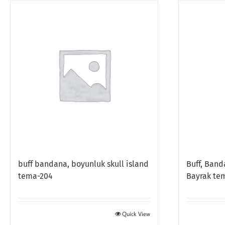
buff bandana, boyunluk skull island
Buff, Band
tema-204
Bayrak te
Quick View