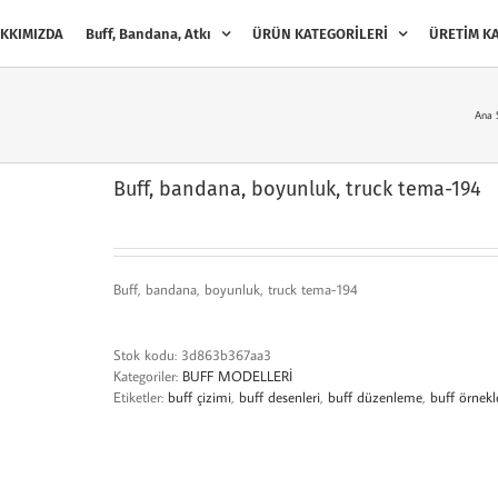
KKIMIZDA
Buff, Bandana, Atkı
ÜRÜN KATEGORİLERİ
ÜRETİM KA
Ana 
Buff, bandana, boyunluk, truck tema-194
Buff, bandana, boyunluk, truck tema-194
Stok kodu:
3d863b367aa3
Kategoriler:
BUFF MODELLERİ
Etiketler:
buff çizimi
,
buff desenleri
,
buff düzenleme
,
buff örnekl