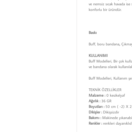
ve nemsiz sıcak havada ise 
konforlu bir üründür.
Baskı
Buff, boru bandana
,
Çıkmay
KULLANIMI
Buff Modelleri, Bir çok kull
ve bandana olarak kullanılabi
Buff Modelleri, Kullanım şek
TEKNİK ÖZELLİKLER
Malzeme :
0 kesikelyaf
Ağırlık :
36 GR
Boyutları :
50 cm ( -2) X 2
Dikişler :
Dikişsizdir
Bakımı :
Makinede yıkanabil
Renkler :
renkleri dayanıklıd