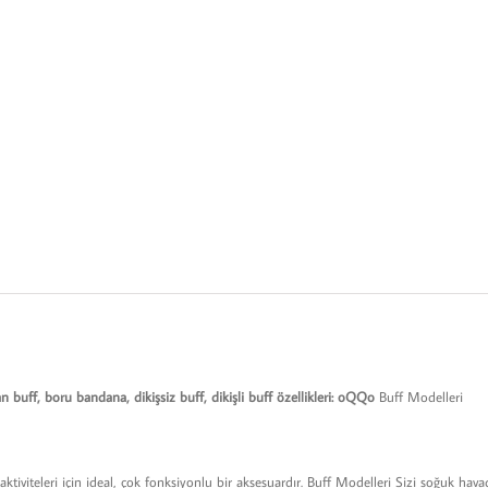
n buff, boru bandana, dikişsiz buff, dikişli buff özellikleri: oQQo
Buff Modelleri
aktiviteleri için ideal, çok fonksiyonlu bir aksesuardır. Buff Modelleri Sizi soğuk hava