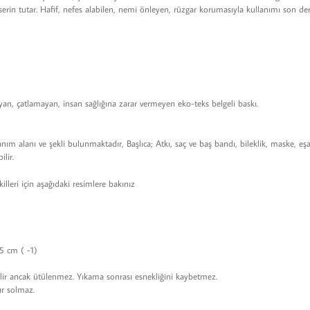
serin tutar. Hafif, nefes alabilen, nemi önleyen, rüzgar korumasıyla kullanımı son de
an, çatlamayan, insan sağlığına zarar vermeyen eko-teks belgeli baskı.
anım alanı ve şekli bulunmaktadır, Başlıca; Atkı, saç ve baş bandı, bileklik, maske, eş
lir.
illeri için aşağıdaki resimlere bakınız
5 cm ( -1)
ir ancak ütülenmez. Yıkama sonrası esnekliğini kaybetmez.
ır solmaz.