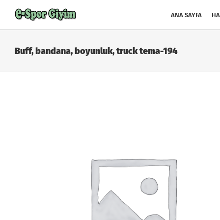
Skip
to
ANA SAYFA
HA
content
Buff, bandana, boyunluk, truck tema-194