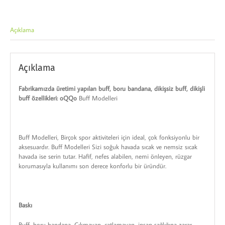
Açıklama
Açıklama
Fabrikamızda üretimi yapılan buff, boru bandana, dikişsiz buff, dikişli
buff özellikleri: oQQo
Buff Modelleri
Buff Modelleri, Birçok spor aktiviteleri için ideal, çok fonksiyonlu bir
aksesuardır. Buff Modelleri Sizi soğuk havada sıcak ve nemsiz sıcak
havada ise serin tutar. Hafif, nefes alabilen, nemi önleyen, rüzgar
korumasıyla kullanımı son derece konforlu bir üründür.
Baskı
Buff, boru bandana
,
Çıkmayan, çatlamayan, insan sağlığına zarar