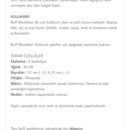
vermeyen eko-teks belgeli baskı.
KULLANIMI
Buff Modelleri, Bir çok kullanım alanı ve şekli bulunmaktadır, Başlıca;
Atkı, saç ve baş bandı, bileklik, maske, eşarp, bere ve bandana olarak
kullanılabilir.
Buff Modelleri, Kullanım şekilleri için aşağıdaki resimlere bakınız
TEKNİK ÖZELLİKLER
Malzeme :
0 kesikelyaf
Ağırlık :
36 GR
Boyutları :
50 cm ( -2) X 25 cm ( -1)
Dikişler :
Dikişsizdir
Bakımı :
Makinede yıkanabilir ancak ütülenmez. Yıkama sonrası
esnekliğini kaybetmez.
Renkler :
renkleri dayanıklıdır solmaz.
Toplu siparişlerde sizin renk ve desenlerle baskı yapılmaktadır.
Tüm buff çeşitlerimizi satınalmak için
tıklayınız