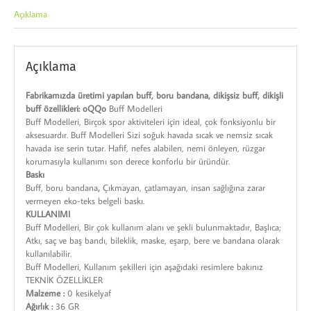
Açıklama
Açıklama
Fabrikamızda üretimi yapılan buff, boru bandana, dikişsiz buff, dikişli
buff özellikleri: oQQo
Buff Modelleri
Buff Modelleri, Birçok spor aktiviteleri için ideal, çok fonksiyonlu bir
aksesuardır. Buff Modelleri Sizi soğuk havada sıcak ve nemsiz sıcak
havada ise serin tutar. Hafif, nefes alabilen, nemi önleyen, rüzgar
korumasıyla kullanımı son derece konforlu bir üründür.
Baskı
Buff, boru bandana
,
Çıkmayan, çatlamayan, insan sağlığına zarar
vermeyen eko-teks belgeli baskı.
KULLANIMI
Buff Modelleri, Bir çok kullanım alanı ve şekli bulunmaktadır, Başlıca;
Atkı, saç ve baş bandı, bileklik, maske, eşarp, bere ve bandana olarak
kullanılabilir.
Buff Modelleri, Kullanım şekilleri için aşağıdaki resimlere bakınız
TEKNİK ÖZELLİKLER
Malzeme :
0 kesikelyaf
Ağırlık :
36 GR