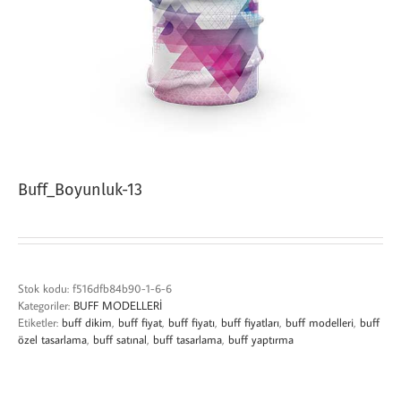
Buff_Boyunluk-13
Stok kodu:
f516dfb84b90-1-6-6
Kategoriler:
BUFF MODELLERİ
Etiketler:
buff dikim
,
buff fiyat
,
buff fiyatı
,
buff fiyatları
,
buff modelleri
,
buff
özel tasarlama
,
buff satınal
,
buff tasarlama
,
buff yaptırma