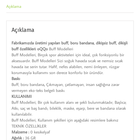
Açıklama
Açıklama
Fabrikamızda üretimi yapılan buff, boru bandana, dikişsiz buff, dikişli
buff özellikleri: oQQo
Buff Modelleri
Buff Modelleri, Birçok spor aktiviteleri için ideal, çok fonksiyonlu bir
aksesuardır. Buff Modelleri Sizi soğuk havada sıcak ve nemsiz sıcak
havada ise serin tutar. Hafif, nefes alabilen, nemi önleyen, rüzgar
korumasıyla kullanımı son derece konforlu bir üründür.
Baskı
Buff, boru bandana
,
Çıkmayan, çatlamayan, insan sağlığına zarar
vermeyen eko-teks belgeli baskı.
KULLANIMI
Buff Modelleri, Bir çok kullanım alanı ve şekli bulunmaktadır, Başlıca;
Atkı, saç ve baş bandı, bileklik, maske, eşarp, bere ve bandana olarak
kullanılabilir.
Buff Modelleri, Kullanım şekilleri için aşağıdaki resimlere bakınız
TEKNİK ÖZELLİKLER
Malzeme :
0 kesikelyaf
Ağırlık :
36 GR