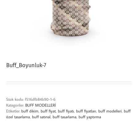
Buff_Boyunluk-7
Stok kodu:
f516dfb84b90-1-6
Kategoriler:
BUFF MODELLERİ
Etiketler:
buff dikim
,
buff fiyat
,
buff fiyatı
,
buff fiyatları
,
buff modelleri
,
buff
özel tasarlama
,
buff satınal
,
buff tasarlama
,
buff yaptırma