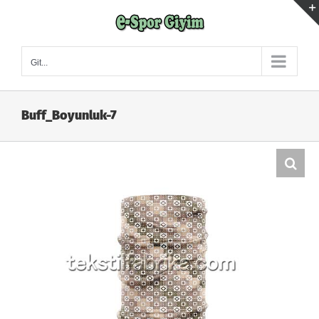
Skip
to
content
Git...
Buff_Boyunluk-7