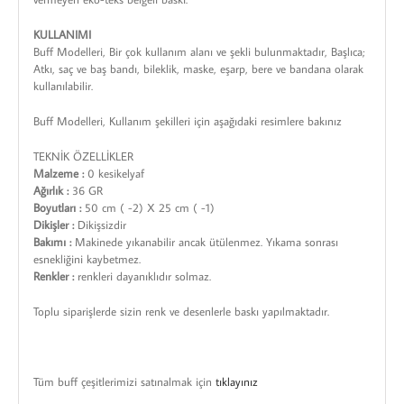
KULLANIMI
Buff Modelleri, Bir çok kullanım alanı ve şekli bulunmaktadır, Başlıca;
Atkı, saç ve baş bandı, bileklik, maske, eşarp, bere ve bandana olarak
kullanılabilir.
Buff Modelleri, Kullanım şekilleri için aşağıdaki resimlere bakınız
TEKNİK ÖZELLİKLER
Malzeme :
0 kesikelyaf
Ağırlık :
36 GR
Boyutları :
50 cm ( -2) X 25 cm ( -1)
Dikişler :
Dikişsizdir
Bakımı :
Makinede yıkanabilir ancak ütülenmez. Yıkama sonrası
esnekliğini kaybetmez.
Renkler :
renkleri dayanıklıdır solmaz.
Toplu siparişlerde sizin renk ve desenlerle baskı yapılmaktadır.
Tüm buff çeşitlerimizi satınalmak için
tıklayınız