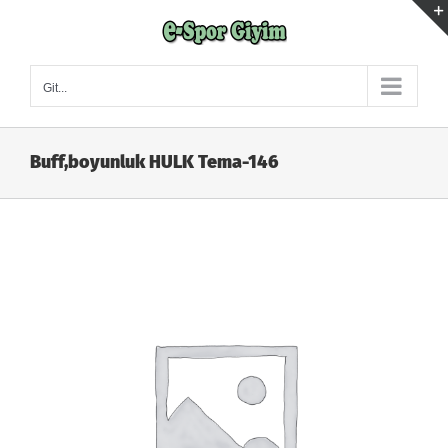
Skip
to
content
Git...
Buff,boyunluk HULK Tema-146