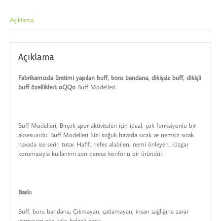
Açıklama
Açıklama
Fabrikamızda üretimi yapılan buff, boru bandana, dikişsiz buff, dikişli
buff özellikleri: oQQo
Buff Modelleri
Buff Modelleri, Birçok spor aktiviteleri için ideal, çok fonksiyonlu bir
aksesuardır. Buff Modelleri Sizi soğuk havada sıcak ve nemsiz sıcak
havada ise serin tutar. Hafif, nefes alabilen, nemi önleyen, rüzgar
korumasıyla kullanımı son derece konforlu bir üründür.
Baskı
Buff, boru bandana
,
Çıkmayan, çatlamayan, insan sağlığına zarar
vermeyen eko-teks belgeli baskı.