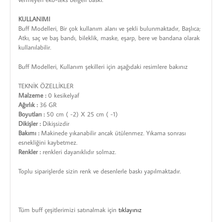
KULLANIMI
Buff Modelleri, Bir çok kullanım alanı ve şekli bulunmaktadır, Başlıca;
Atkı, saç ve baş bandı, bileklik, maske, eşarp, bere ve bandana olarak
kullanılabilir.
Buff Modelleri, Kullanım şekilleri için aşağıdaki resimlere bakınız
TEKNİK ÖZELLİKLER
Malzeme :
0 kesikelyaf
Ağırlık :
36 GR
Boyutları :
50 cm ( -2) X 25 cm ( -1)
Dikişler :
Dikişsizdir
Bakımı :
Makinede yıkanabilir ancak ütülenmez. Yıkama sonrası
esnekliğini kaybetmez.
Renkler :
renkleri dayanıklıdır solmaz.
Toplu siparişlerde sizin renk ve desenlerle baskı yapılmaktadır.
Tüm buff çeşitlerimizi satınalmak için
tıklayınız