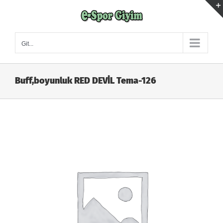
Skip
to
content
Git...
Buff,boyunluk RED DEVİL Tema-126