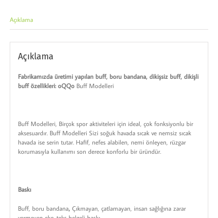
Açıklama
Açıklama
Fabrikamızda üretimi yapılan buff, boru bandana, dikişsiz buff, dikişli
buff özellikleri: oQQo
Buff Modelleri
Buff Modelleri, Birçok spor aktiviteleri için ideal, çok fonksiyonlu bir
aksesuardır. Buff Modelleri Sizi soğuk havada sıcak ve nemsiz sıcak
havada ise serin tutar. Hafif, nefes alabilen, nemi önleyen, rüzgar
korumasıyla kullanımı son derece konforlu bir üründür.
Baskı
Buff, boru bandana
,
Çıkmayan, çatlamayan, insan sağlığına zarar
vermeyen eko-teks belgeli baskı.