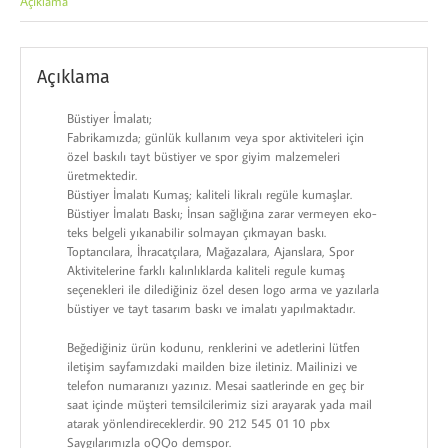
Açıklama
Açıklama
Büstiyer İmalatı;
Fabrikamızda; günlük kullanım veya spor aktiviteleri için
özel baskılı tayt büstiyer ve spor giyim malzemeleri
üretmektedir.
Büstiyer İmalatı Kumaş; kaliteli likralı regüle kumaşlar.
Büstiyer İmalatı Baskı; İnsan sağlığına zarar vermeyen eko-
teks belgeli yıkanabilir solmayan çıkmayan baskı.
Toptancılara, İhracatçılara, Mağazalara, Ajanslara, Spor
Aktivitelerine farklı kalınlıklarda kaliteli regule kumaş
seçenekleri ile dilediğiniz özel desen logo arma ve yazılarla
büstiyer ve tayt tasarım baskı ve imalatı yapılmaktadır.
Beğediğiniz ürün kodunu, renklerini ve adetlerini lütfen
iletişim sayfamızdaki mailden bize iletiniz. Mailinizi ve
telefon numaranızı yazınız. Mesai saatlerinde en geç bir
saat içinde müşteri temsilcilerimiz sizi arayarak yada mail
atarak yönlendireceklerdir. 90 212 545 01 10 pbx
Saygılarımızla oQQo demspor.