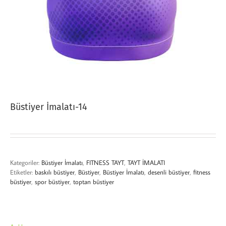
Büstiyer İmalatı-14
Kategoriler:
Büstiyer İmalatı
,
FITNESS TAYT
,
TAYT İMALATI
Etiketler:
baskılı büstiyer
,
Büstiyer
,
Büstiyer İmalatı
,
desenli büstiyer
,
fitness
büstiyer
,
spor büstiyer
,
toptan büstiyer