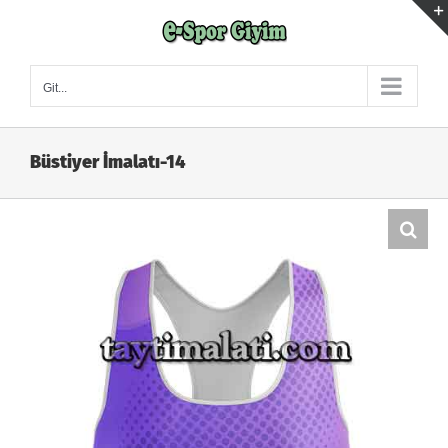
Skip
to
content
Git...
Büstiyer İmalatı-14