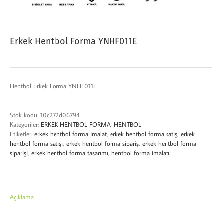
Erkek Hentbol Forma YNHF011E
Hentbol Erkek Forma YNHF011E
Stok kodu:
10c272d06794
Kategoriler:
ERKEK HENTBOL FORMA
,
HENTBOL
Etiketler:
erkek hentbol forma imalat
,
erkek hentbol forma satış
,
erkek
hentbol forma satışı
,
erkek hentbol forma sipariş
,
erkek hentbol forma
siparişi
,
erkek hentbol forma tasarımı
,
hentbol forma imalatı
Açıklama