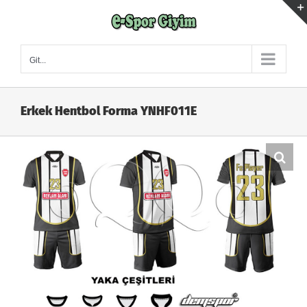
Skip
to
content
Git...
Erkek Hentbol Forma YNHF011E