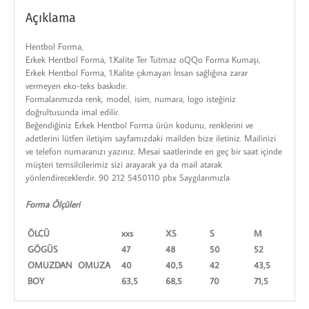
Açıklama
Hentbol Forma,
Erkek Hentbol Forma, 1.Kalite Ter Tutmaz oQQo Forma Kumaşı,
Erkek Hentbol Forma, 1.Kalite çıkmayan İnsan sağlığına zarar
vermeyen eko-teks baskıdır.
Formalarımızda renk, model, isim, numara, logo isteğiniz
doğrultusunda imal edilir.
Beğendiğiniz Erkek Hentbol Forma ürün kodunu, renklerini ve
adetlerini lütfen iletişim sayfamızdaki mailden bize iletiniz. Mailinizi
ve telefon numaranızı yazınız. Mesai saatlerinde en geç bir saat içinde
müşteri temsilcilerimiz sizi arayarak ya da mail atarak
yönlendireceklerdir. 90 212 5450110 pbx Saygılarımızla
Forma Ölçüleri
ÖLÇÜ
xxs
XS
S
M
L
GÖGÜS
47
48
50
52
5
OMUZDAN OMUZA
40
40,5
42
43,5
4
BOY
63,5
68,5
70
71,5
7