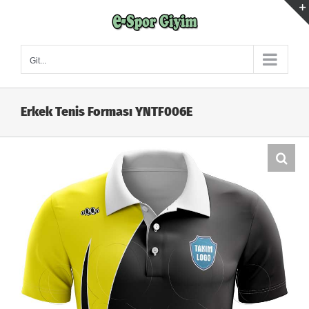
Skip
to
content
Git...
Erkek Tenis Forması YNTF006E