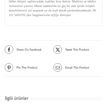
lütfen iletişim sayfamızdaki mailden bize iletiniz. Mailinizi ve telefon
numaranızı yazınız. Mesai saatlerinde en geç bir saat içinde müşteri
temsilcilerimiz sizi arayarak ya da mail atarak yönlendireceklerdir. 90
212 5450110 pbx Saygılarımızla oQQo demspor
Share On Facebook
Tweet This Product
Pin This Product
Email This Product
İlgili ürünler