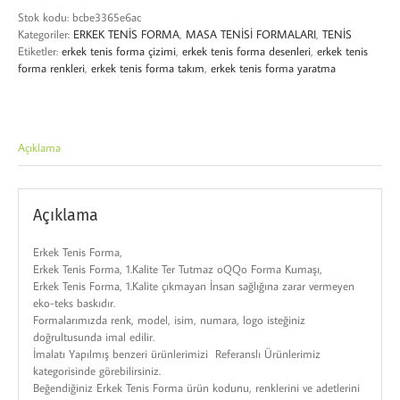
Stok kodu:
bcbe3365e6ac
Kategoriler:
ERKEK TENİS FORMA
,
MASA TENİSİ FORMALARI
,
TENİS
Etiketler:
erkek tenis forma çizimi
,
erkek tenis forma desenleri
,
erkek tenis
forma renkleri
,
erkek tenis forma takım
,
erkek tenis forma yaratma
Açıklama
Açıklama
Erkek Tenis Forma,
Erkek Tenis Forma, 1.Kalite Ter Tutmaz oQQo Forma Kumaşı,
Erkek Tenis Forma, 1.Kalite çıkmayan İnsan sağlığına zarar vermeyen
eko-teks baskıdır.
Formalarımızda renk, model, isim, numara, logo isteğiniz
doğrultusunda imal edilir.
İmalatı Yapılmış benzeri ürünlerimizi Referanslı Ürünlerimiz
kategorisinde görebilirsiniz.
Beğendiğiniz Erkek Tenis Forma ürün kodunu, renklerini ve adetlerini