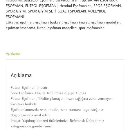
Kategoriler:
Basketbol Eşofman
,
Basketbol Warm up
,
BAYAN EŞOFMAN
,
EŞOFMAN
,
FUTBOL EŞOFMANI
,
Hentbol Eşofmanları
,
SPOR EŞOFMAN
,
SPOR GİYİM
,
SPOR GİYİM SETİ
,
SUALTI SPORLARI
,
VOLEYBOL
EŞOFMANI
Etiketler:
eşofman
,
eşofman baskıları
,
eşofman imalatı
,
eşofman modelleri
,
eşofman tasarlama
,
futbol eşofman modelleri
,
spor eşofmanları
Açıklama
Açıklama
Futbol Eşofman İmalatı
Spor Eşofman, 1.Kalite Ter Tutmaz oQQo Kumaş
Futbol Eşofmanı, 1.Kalite çıkmayan İnsan sağlığına zarar vermeyen
eko-teks baskıdır.
Eşofmanlarımızda renk, model, isim, numara, logo isteğiniz
doğrultusunda imal edilir.
İmalatı Yapılmış benzeri ürünlerimizi Referanslı Ürünlerimiz
kategorisinde görebilirsiniz.