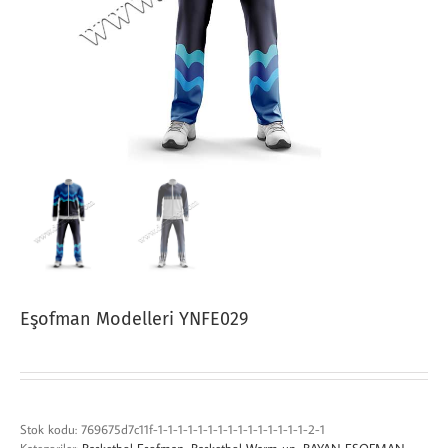
Eşofman Modelleri YNFE029
Stok kodu:
769675d7c11f-1-1-1-1-1-1-1-1-1-1-1-1-1-1-1-2-1