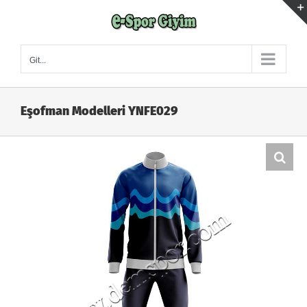
Skip
to
content
Git...
Eşofman Modelleri YNFE029