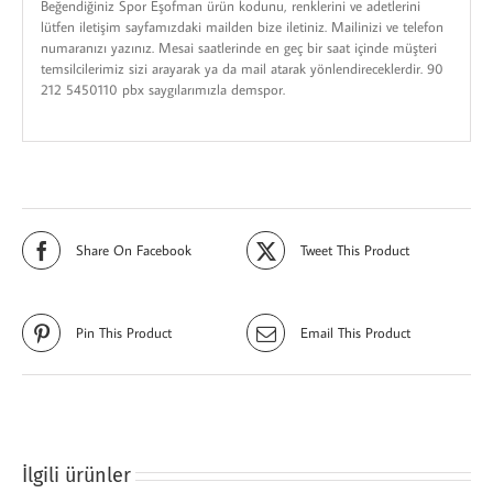
Beğendiğiniz Spor Eşofman ürün kodunu, renklerini ve adetlerini
lütfen iletişim sayfamızdaki mailden bize iletiniz. Mailinizi ve telefon
numaranızı yazınız. Mesai saatlerinde en geç bir saat içinde müşteri
temsilcilerimiz sizi arayarak ya da mail atarak yönlendireceklerdir. 90
212 5450110 pbx saygılarımızla demspor.
Share On Facebook
Tweet This Product
Pin This Product
Email This Product
İlgili ürünler