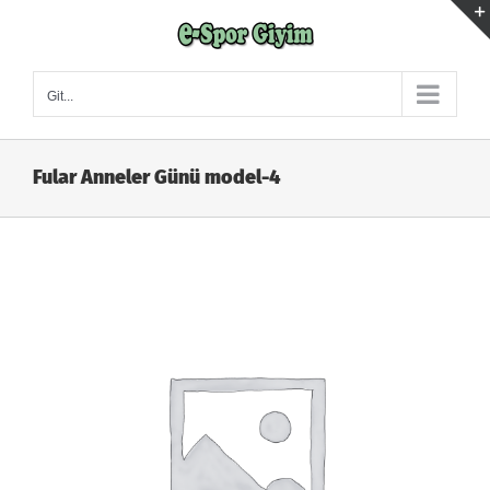
Skip
to
content
Git...
Fular Anneler Günü model-4