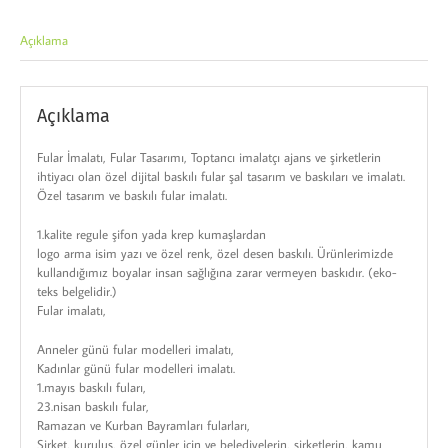
Açıklama
Açıklama
Fular İmalatı, Fular Tasarımı, Toptancı imalatçı ajans ve şirketlerin
ihtiyacı olan özel dijital baskılı fular şal tasarım ve baskıları ve imalatı.
Özel tasarım ve baskılı fular imalatı.
1.kalite regule şifon yada krep kumaşlardan
logo arma isim yazı ve özel renk, özel desen baskılı. Ürünlerimizde
kullandığımız boyalar insan sağlığına zarar vermeyen baskıdır. (eko-
teks belgelidir.)
Fular imalatı,
Anneler günü fular modelleri imalatı,
Kadınlar günü fular modelleri imalatı.
1.mayıs baskılı fuları,
23.nisan baskılı fular,
Ramazan ve Kurban Bayramları fularları,
Şirket, kuruluş, özel günler için ve belediyelerin, şirketlerin, kamu