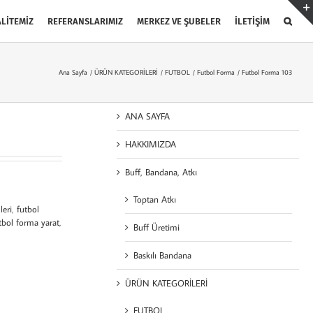
LİTEMİZ
REFERANSLARIMIZ
MERKEZ VE ŞUBELER
İLETİŞİM
Ana Sayfa
ÜRÜN KATEGORİLERİ
FUTBOL
Futbol Forma
Futbol Forma 103
ANA SAYFA
HAKKIMIZDA
Buff, Bandana, Atkı
Toptan Atkı
leri
,
futbol
tbol forma yarat
,
Buff Üretimi
Baskılı Bandana
ÜRÜN KATEGORİLERİ
FUTBOL