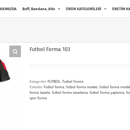
KKIMIZDA
Buff, Bandana, Atkı
ÜRÜN KATEGORİLERİ
ÜRETİM KA
Futbol Forma 103
Kategoriler:
FUTBOL
,
Futbol Forma
Etiketler:
Futbol forma
,
futbol forma imalatı
,
futbol forma model
forma tasarla
,
futbol forma tasarlama
,
futbol forma yaptırma
,
fu
spor forma