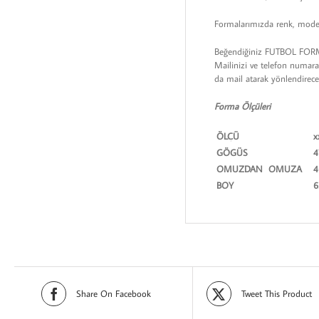
Formalarımızda renk, model,
Beğendiğiniz FUTBOL FORMA ü
Mailinizi ve telefon numaran
da mail atarak yönlendire
Forma Ölçüleri
ÖLÇÜ
x
GÖGÜS
4
OMUZDAN OMUZA
4
BOY
6
Share On Facebook
Tweet This Product