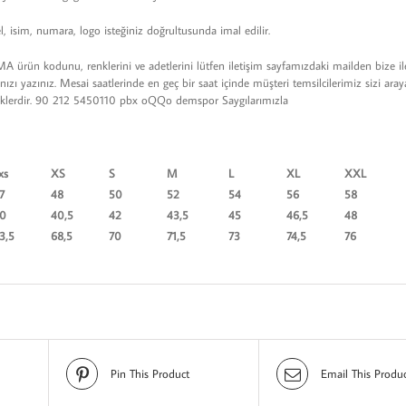
 isim, numara, logo isteğiniz doğrultusunda imal edilir.
rün kodunu, renklerini ve adetlerini lütfen iletişim sayfamızdaki mailden bize ile
ızı yazınız. Mesai saatlerinde en geç bir saat içinde müşteri temsilcilerimiz sizi aray
ceklerdir. 90 212 5450110 pbx oQQo demspor Saygılarımızla
xs
XS
S
M
L
XL
XXL
7
48
50
52
54
56
58
0
40,5
42
43,5
45
46,5
48
3,5
68,5
70
71,5
73
74,5
76
Pin This Product
Email This Produ