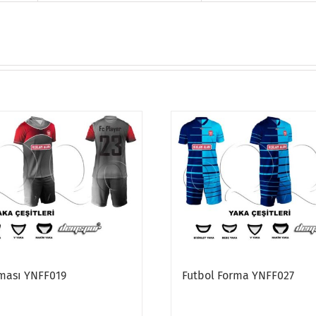
rması YNFF019
Futbol Forma YNFF027