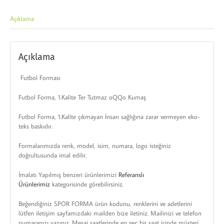
Açıklama
Açıklama
Futbol Forması
Futbol Forma, 1.Kalite Ter Tutmaz oQQo Kumaş
Futbol Forma, 1.Kalite çıkmayan İnsan sağlığına zarar vermeyen eko-
teks baskıdır.
Formalarımızda renk, model, isim, numara, logo isteğiniz
doğrultusunda imal edilir.
İmalatı Yapılmış benzeri ürünlerimizi
Referanslı
Ürünlerimiz
kategorisinde görebilirsiniz.
Beğendiğiniz SPOR FORMA ürün kodunu, renklerini ve adetlerini
lütfen iletişim sayfamızdaki mailden bize iletiniz. Mailinizi ve telefon
numaranızı yazınız. Mesai saatlerinde en geç bir saat içinde müşteri