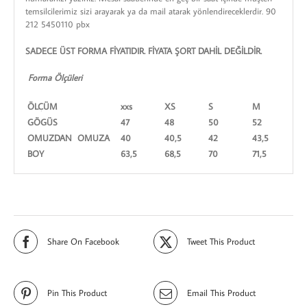
temsilcilerimiz sizi arayarak ya da mail atarak yönlendireceklerdir. 90
212 5450110 pbx
SADECE ÜST FORMA FİYATIDIR. FİYATA ŞORT DAHİL DEĞİLDİR.
Forma Ölçüleri
ÖLÇÜM
xxs
XS
S
M
L
GÖGÜS
47
48
50
52
5
OMUZDAN OMUZA
40
40,5
42
43,5
4
BOY
63,5
68,5
70
71,5
7
Share On Facebook
Tweet This Product
Pin This Product
Email This Product