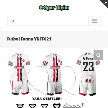
Skip
to
content
Git...
Futbol Forma YNFF021