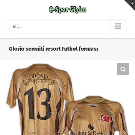
Skip
to
content
Git...
Glorio sereniti resort Futbol forması