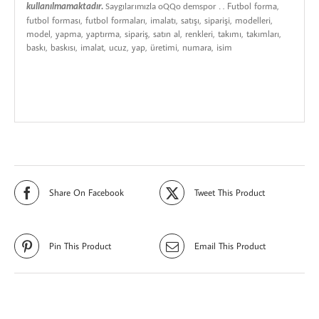
.
Futbol forma,
kullanılmamaktadır.
Saygılarımızla oQQo demspor .
futbol forması, futbol formaları, imalatı, satışı, siparişi, modelleri,
model, yapma, yaptırma, sipariş, satın al, renkleri, takımı, takımları,
baskı, baskısı, imalat, ucuz, yap, üretimi, numara, isim
Share On Facebook
Tweet This Product
Pin This Product
Email This Product