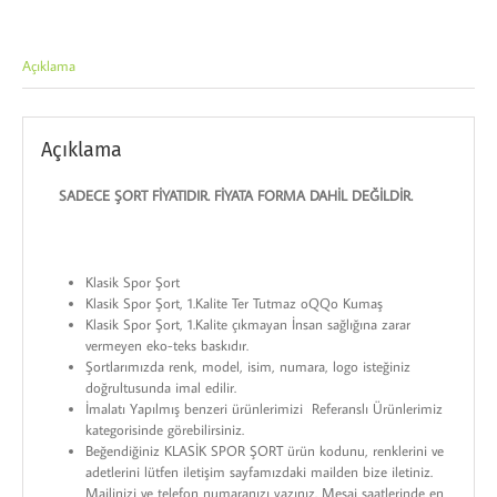
Açıklama
Açıklama
SADECE ŞORT FİYATIDIR. FİYATA FORMA DAHİL DEĞİLDİR.
Klasik Spor Şort
Klasik Spor Şort, 1.Kalite Ter Tutmaz oQQo Kumaş
Klasik Spor Şort, 1.Kalite çıkmayan İnsan sağlığına zarar
vermeyen eko-teks baskıdır.
Şortlarımızda renk, model, isim, numara, logo isteğiniz
doğrultusunda imal edilir.
İmalatı Yapılmış benzeri ürünlerimizi Referanslı Ürünlerimiz
kategorisinde görebilirsiniz.
Beğendiğiniz KLASİK SPOR ŞORT ürün kodunu, renklerini ve
adetlerini lütfen iletişim sayfamızdaki mailden bize iletiniz.
Mailinizi ve telefon numaranızı yazınız. Mesai saatlerinde en