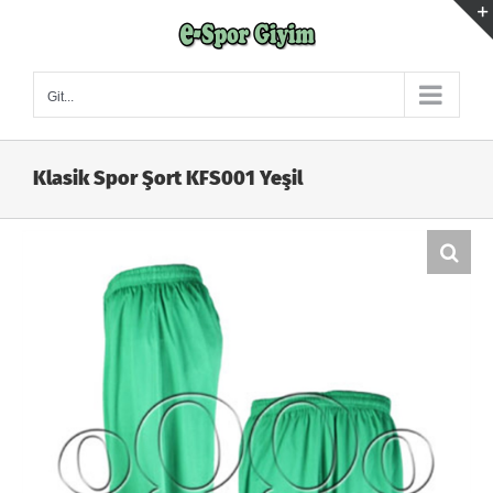
Skip
to
content
Git...
Klasik Spor Şort KFS001 Yeşil