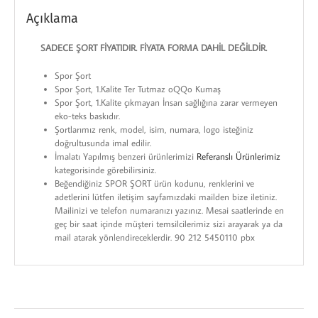
Açıklama
SADECE ŞORT FİYATIDIR. FİYATA FORMA DAHİL DEĞİLDİR.
Spor Şort
Spor Şort, 1.Kalite Ter Tutmaz oQQo Kumaş
Spor Şort, 1.Kalite çıkmayan İnsan sağlığına zarar vermeyen
eko-teks baskıdır.
Şortlarımız renk, model, isim, numara, logo isteğiniz
doğrultusunda imal edilir.
İmalatı Yapılmış benzeri ürünlerimizi
Referanslı Ürünlerimiz
kategorisinde görebilirsiniz.
Beğendiğiniz SPOR ŞORT ürün kodunu, renklerini ve
adetlerini lütfen iletişim sayfamızdaki mailden bize iletiniz.
Mailinizi ve telefon numaranızı yazınız. Mesai saatlerinde en
geç bir saat içinde müşteri temsilcilerimiz sizi arayarak ya da
mail atarak yönlendireceklerdir. 90 212 5450110 pbx