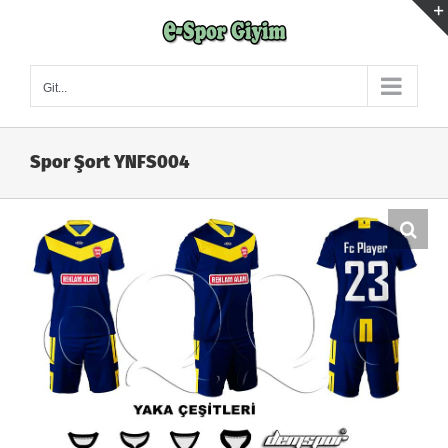
Skip
to
content
Git...
Spor Şort YNFS004