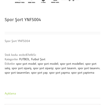
Spor Şort YNFS004
Spor Şort YNFS004
Stok kodu:
eccbc87e4b5c
Kategoriler:
FUTBOL
,
Futbol Şort
Etiketler:
spor şort model
,
spor şort modeli
,
spor şort modelleri
,
spor şort
satış
,
spor şort sipariş
,
spor şort siparişi
,
spor şort tasarım
,
spor şort tasarımı
,
spor şort tasarımları
,
spor şort yap
,
spor şort yapma
,
spor şort yaptırma
Açıklama