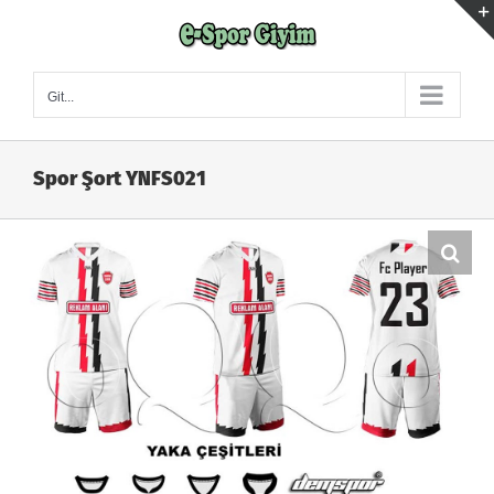
Skip
to
content
Git...
Spor Şort YNFS021