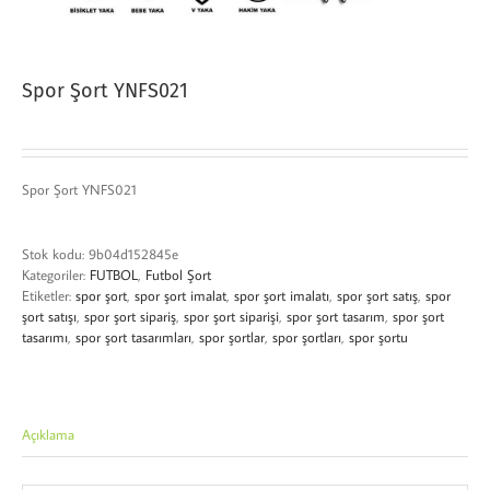
Spor Şort YNFS021
Spor Şort YNFS021
Stok kodu:
9b04d152845e
Kategoriler:
FUTBOL
,
Futbol Şort
Etiketler:
spor şort
,
spor şort imalat
,
spor şort imalatı
,
spor şort satış
,
spor
şort satışı
,
spor şort sipariş
,
spor şort siparişi
,
spor şort tasarım
,
spor şort
tasarımı
,
spor şort tasarımları
,
spor şortlar
,
spor şortları
,
spor şortu
Açıklama