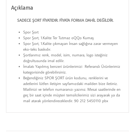
Açıklama
SADECE ŞORT FİYATIDIR. FİYATA FORMA DAHİL DEĞİLDİR.
Spor Şort
Spor Şort, 1.Kalite Ter Tutmaz oQQo Kumaş
Spor Şort, 1.Kalite çıkmayan İnsan sağlığına zarar vermeyen
eko-teks baskıdır.
Şortlarımız renk, model, isim, numara, logo isteğiniz
doğrultusunda imal edilir.
İmalatı Yapılmış benzeri ürünlerimizi Referanslı Ürünlerimiz
kategorisinde görebilirsiniz.
Beğendiğiniz SPOR ŞORT ürün kodunu, renklerini ve
adetlerini lütfen iletişim sayfamızdaki mailden bize iletiniz.
Mailinizi ve telefon numaranızı yazınız. Mesai saatlerinde en
geç bir saat içinde müşteri temsilcilerimiz sizi arayarak ya da
mail atarak yönlendireceklerdir. 90 212 5450110 pbx