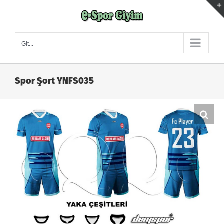
Skip
to
content
Git...
Spor Şort YNFS035