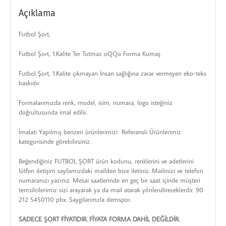
Açıklama
Futbol Şort,
Futbol Şort, 1.Kalite Ter Tutmaz oQQo Forma Kumaş
Futbol Şort, 1.Kalite çıkmayan İnsan sağlığına zarar vermeyen eko-teks
baskıdır.
Formalarımızda renk, model, isim, numara, logo isteğiniz
doğrultusunda imal edilir.
İmalatı Yapılmış benzeri ürünlerimizi Referanslı Ürünlerimiz
kategorisinde görebilirsiniz.
Beğendiğiniz FUTBOL ŞORT ürün kodunu, renklerini ve adetlerini
lütfen iletişim sayfamızdaki mailden bize iletiniz. Mailinizi ve telefon
numaranızı yazınız. Mesai saatlerinde en geç bir saat içinde müşteri
temsilcilerimiz sizi arayarak ya da mail atarak yönlendireceklerdir. 90
212 5450110 pbx. Saygılarımzla demspor.
SADECE ŞORT FİYATIDIR. FİYATA FORMA DAHİL DEĞİLDİR.