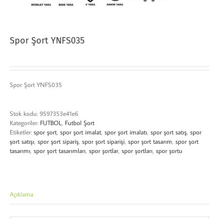
Spor Şort YNFS035
Spor Şort YNFS035
Stok kodu:
9597353e41e6
Kategoriler:
FUTBOL
,
Futbol Şort
Etiketler:
spor şort
,
spor şort imalat
,
spor şort imalatı
,
spor şort satış
,
spor
şort satışı
,
spor şort sipariş
,
spor şort siparişi
,
spor şort tasarım
,
spor şort
tasarımı
,
spor şort tasarımları
,
spor şortlar
,
spor şortları
,
spor şortu
Açıklama