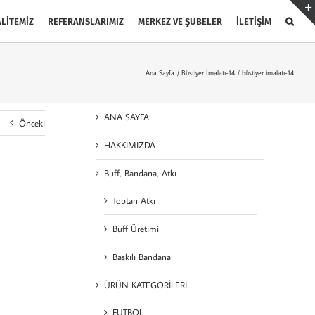
LİTEMİZ
REFERANSLARIMIZ
MERKEZ VE ŞUBELER
İLETİŞİM
Ana Sayfa
Büstiyer İmalatı-14
büstiyer imalatı-14
ANA SAYFA
Önceki
HAKKIMIZDA
Buff, Bandana, Atkı
Toptan Atkı
Buff Üretimi
Baskılı Bandana
ÜRÜN KATEGORİLERİ
FUTBOL