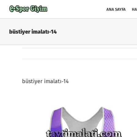
Skip
to
ANA SAYFA
HA
content
büstiyer imalatı-14
büstiyer imalatı-14