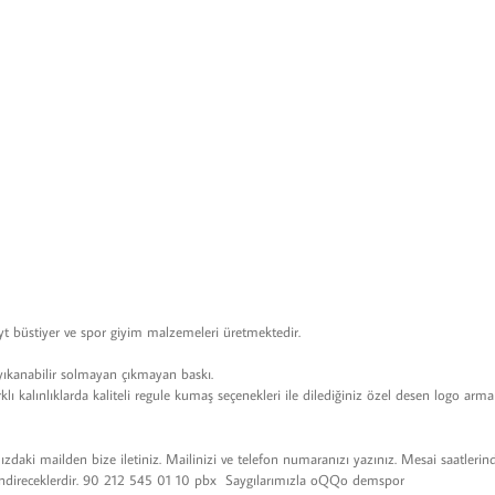
tayt büstiyer ve spor giyim malzemeleri üretmektedir.
 yıkanabilir solmayan çıkmayan baskı.
rklı kalınlıklarda kaliteli regule kumaş seçenekleri ile dilediğiniz özel desen logo arma
ızdaki mailden bize iletiniz. Mailinizi ve telefon numaranızı yazınız. Mesai saatlerin
önlendireceklerdir. 90 212 545 01 10 pbx Saygılarımızla oQQo demspor