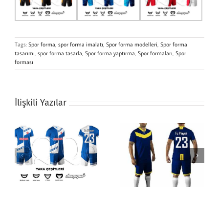
Tags:
Spor forma
,
spor forma imalatı
,
Spor forma modelleri
,
Spor forma
tasarımı
,
spor forma tasarla
,
Spor forma yaptırma
,
Spor formaları
,
Spor
forması
İlişkili Yazılar
Halı Saha Formaları