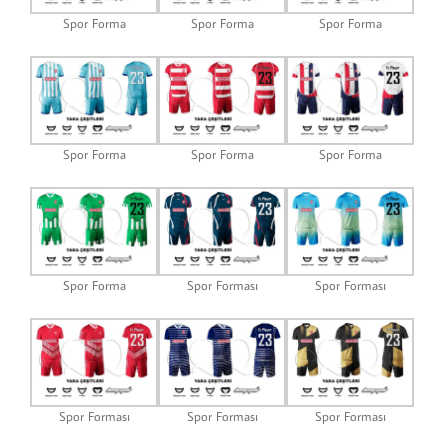
Spor Forma
Spor Forma
Spor Forma
Spor Forma
Spor Forma
Spor Forma
Spor Forma
Spor Forması
Spor Forması
Spor Forması
Spor Forması
Spor Forması