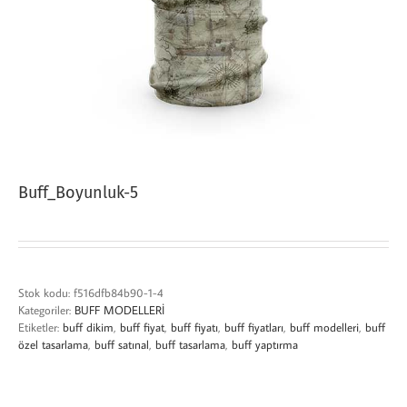
Buff_Boyunluk-5
Stok kodu:
f516dfb84b90-1-4
Kategoriler:
BUFF MODELLERİ
Etiketler:
buff dikim
,
buff fiyat
,
buff fiyatı
,
buff fiyatları
,
buff modelleri
,
buff
özel tasarlama
,
buff satınal
,
buff tasarlama
,
buff yaptırma