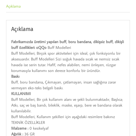
Açıklama
Açıklama
Fabrikamızda üretimi yapılan buff, boru bandana, dikişsiz buff, dikişli
buff özellikleri: oQQo
Buff Modelleri
Buff Modelleri, Birçok spor aktiviteleri için ideal, çok fonksiyonlu bir
aksesuardır. Buff Modelleri Sizi soğuk havada sıcak ve nemsiz sıcak
havada ise serin tutar. Hafif, nefes alabilen, nemi önleyen, rüzgar
korumasıyla kullanımı son derece konforlu bir üründür.
Baskı
Buff, boru bandana
,
Çıkmayan, çatlamayan, insan sağlığına zarar
vermeyen eko-teks belgeli baskı.
KULLANIMI
Buff Modelleri, Bir çok kullanım alanı ve şekli bulunmaktadır, Başlıca;
Atkı, saç ve baş bandı, bileklik, maske, eşarp, bere ve bandana olarak
kullanılabilir.
Buff Modelleri, Kullanım şekilleri için aşağıdaki resimlere bakınız
TEKNİK ÖZELLİKLER
Malzeme :
0 kesikelyaf
Ağırlık :
36 GR